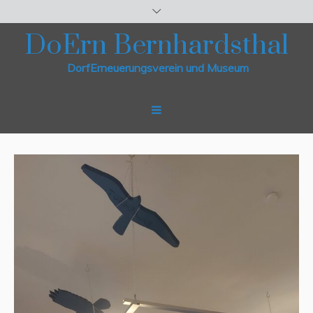
DoErn Bernhardsthal
DorfErneuerungsverein und Museum