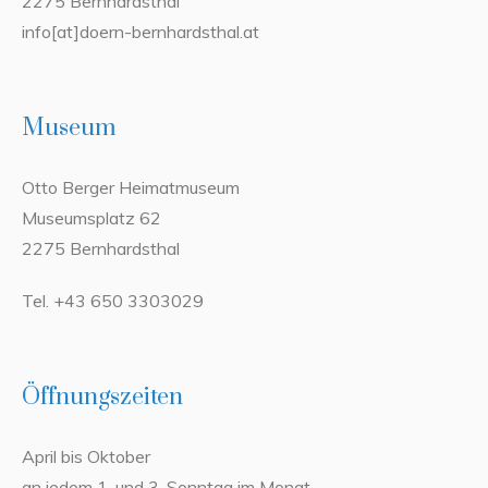
2275 Bernhardsthal
info[at]doern-bernhardsthal.at
Museum
Otto Berger Heimatmuseum
Museumsplatz 62
2275 Bernhardsthal
Tel. +43 650 3303029
Öffnungszeiten
April bis Oktober
an jedem 1. und 3. Sonntag im Monat